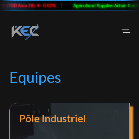
0.02%
Agricultural Supplies Achat: 0 aUEC (TDD New Babbage
Skip
Skip
to
to
Navigation
Content
Equipes
Pôle Industriel