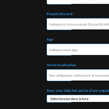
Pseudo Discord
*
Age
*
d
Votre localisation
é
j
à
Q
u
e
l
Avez-vous déjà fait partie d'une organ
s
S
t
a