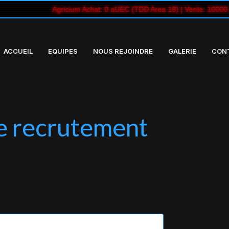
hat: 0 aUEC (TDD Area 18) | Vente: 10000 aUEC (TDD Area 18) ▼ -0.
ACCUEIL
EQUIPES
NOUS REJOINDRE
GALERIE
CON
e recrutement