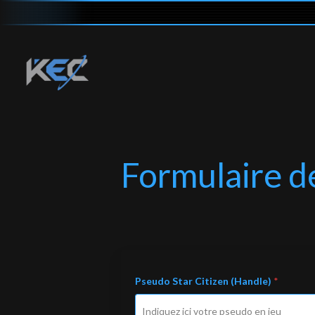
Agricium Ac
Skip
Skip
to
to
Navigation
Content
Formulaire d
Pseudo Star Citizen (Handle)
*