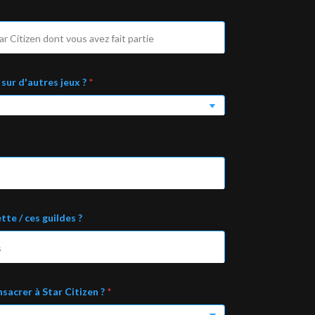
 sur d'autres jeux ?
*
te / ces guildes ?
sacrer à Star Citizen ?
*