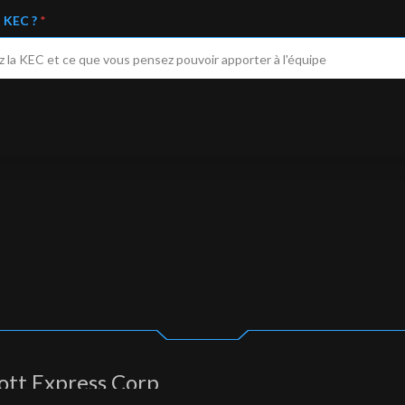
a KEC ?
*
ott Express Corp